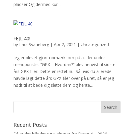
pladser Og dermed kun...
FEJL 40!
by
Lars Svaneberg
|
Apr 2, 2021
|
Uncategorized
Jeg er blevet gjort opmærksom på at der under
menupunktet “GPX – Hvordan?” blev henvist til sidste
års GPX-filer. Dette er rettet nu. Så hvis du allerede
havde lagt dette års GPX-filer over på uret, så er jeg
nødt til at bede dig slette dem og hente...
Recent Posts
Så er der billeder og diplomer fra Etape 4 – 2026