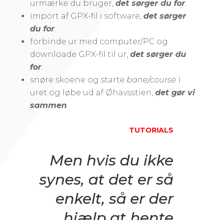
urmærke du bruger,
det sørger du for
.
import af GPX-fil i software,
det sørger
du for
.
forbinde ur med computer/PC og
downloade GPX-fil til ur,
det sørger du
for
.
snøre skoene og starte
bane/course
i
uret og løbe ud af Øhavsstien,
det gør vi
sammen
.
TUTORIALS
Men hvis du ikke
synes, at det er så
enkelt, så er der
hjælp at hente