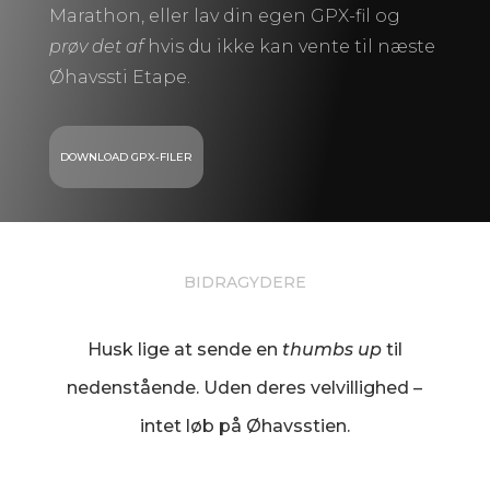
Marathon, eller lav din egen GPX-fil og
prøv det af
hvis du ikke kan vente til næste
Øhavssti Etape.
DOWNLOAD GPX-FILER
BIDRAGYDERE
Husk lige at sende en
thumbs up
til
nedenstående. Uden deres velvillighed –
intet løb på Øhavsstien.