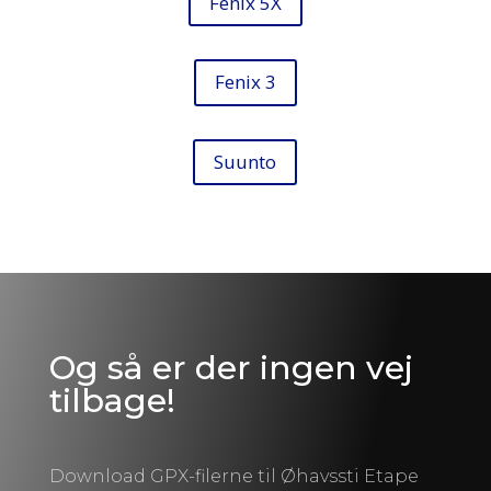
Fenix 5X
Fenix 3
Suunto
Og så er der ingen vej
tilbage!
Download GPX-filerne til Øhavssti Etape