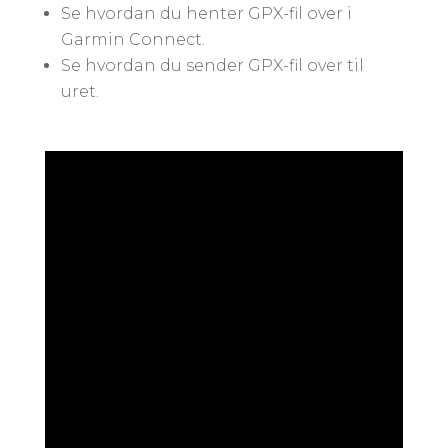
Se hvordan du henter GPX-fil over i
Garmin Connect.
Se hvordan du sender GPX-fil over til
uret.