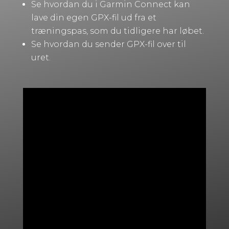
Se hvordan du i Garmin Connect kan
lave din egen GPX-fil ud fra et
træningspas, som du tidligere har løbet.
Se hvordan du sender GPX-fil over til
uret.