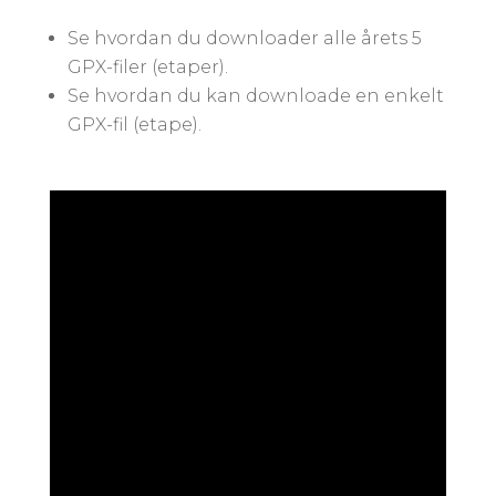
Se hvordan du downloader alle årets 5
GPX-filer (etaper).
Se hvordan du kan downloade en enkelt
GPX-fil (etape).