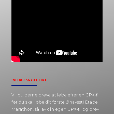
“VI HAR SNYDT LIDT”
Vil du gerne prøve at løbe efter en GPX-fil
før du skal løbe dit første Øhavssti Etape
Marathon, så lav din egen GPX-fil og prøv