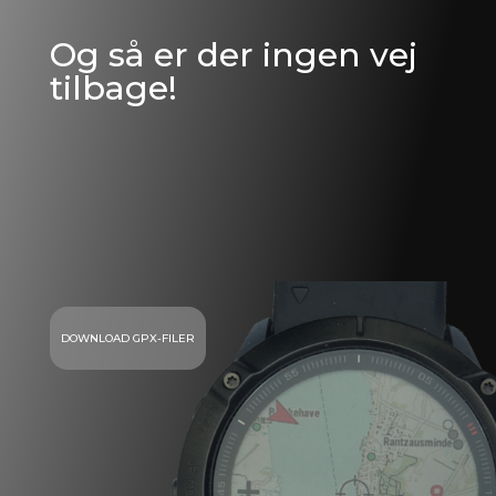
Og så er der ingen vej
tilbage!
prøv det af
DOWNLOAD GPX-FILER