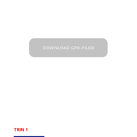
Men hvis du allerede kender
proceduren kan du bare downloade
GPX-filerne med det samme.
DOWNLOAD GPX-FILER
TRIN 1