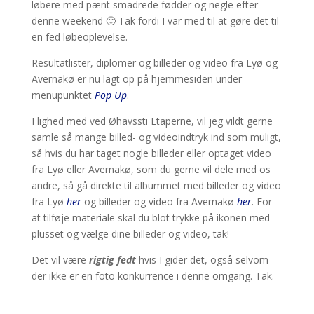
løbere med pænt smadrede fødder og negle efter
denne weekend 🙂 Tak fordi I var med til at gøre det til
en fed løbeoplevelse.
Resultatlister, diplomer og billeder og video fra Lyø og
Avernakø er nu lagt op på hjemmesiden under
menupunktet
Pop Up
.
I lighed med ved Øhavssti Etaperne, vil jeg vildt gerne
samle så mange billed- og videoindtryk ind som muligt,
så hvis du har taget nogle billeder eller optaget video
fra Lyø eller Avernakø, som du gerne vil dele med os
andre, så gå direkte til albummet med billeder og video
fra Lyø
her
og billeder og video fra Avernakø
her
. For
at tilføje materiale skal du blot trykke på ikonen med
plusset og vælge dine billeder og video, tak!
Det vil være
rigtig fedt
hvis I gider det, også selvom
der ikke er en foto konkurrence i denne omgang. Tak.