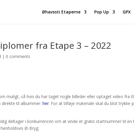
Øhavssti Etaperne
Pop Up
GPX
diplomer fra Etape 3 – 2022
d
|
0 comments
som muligt, så hvis du har taget nogle billeder eller optaget video fr
 direkte til albummer:
her
. For at tilføje materiale skal du blot trykk
mtidig deltager i konkurrencen om at vinde et gratis startnummer ti
 henholdsvis Ø-Bryg.