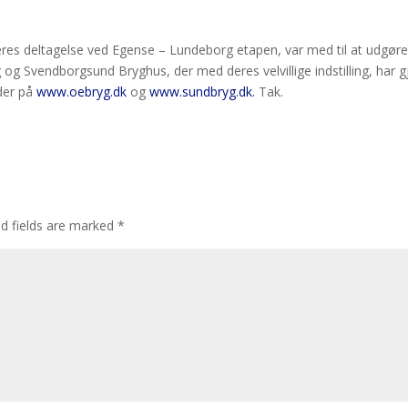
ed deres deltagelse ved Egense – Lundeborg etapen, var med til at udg
 og Svendborgsund Bryghus, der med deres velvillige indstilling, har g
der på
www.oebryg.dk
og
www.sundbryg.dk.
Tak.
ed fields are marked
*