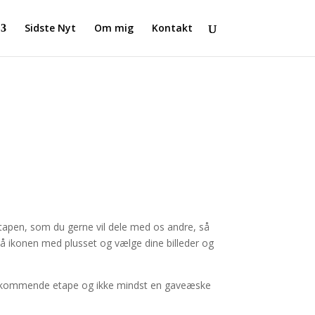
Sidste Nyt
Om mig
Kontakt
a Etapen, som du gerne vil dele med os andre, så
e på ikonen med plusset og vælge dine billeder og
l en kommende etape og ikke mindst en gaveæske