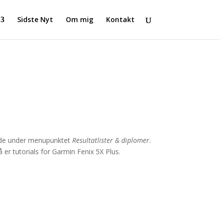
Sidste Nyt
Om mig
Kontakt
inde under menupunktet
Resultatlister & diplomer
.
å er tutorials for Garmin Fenix 5X Plus.