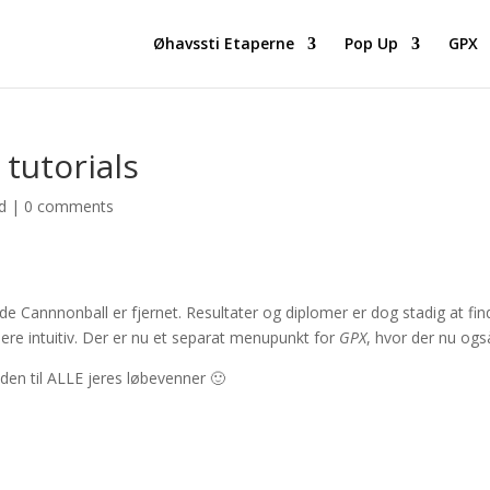
Øhavssti Etaperne
Pop Up
GPX
tutorials
d
|
0 comments
e Cannnonball er fjernet. Resultater og diplomer er dog stadig at f
re intuitiv. Der er nu et separat menupunkt for
GPX
, hvor der nu ogs
en til ALLE jeres løbevenner 🙂