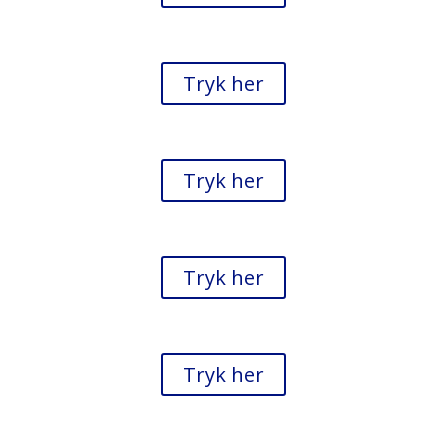
8. september 2019 Etape 3
Tryk her
24. november 2019 Etape 5
Tryk her
9. marts 2019 Etape 1
Tryk her
27. oktober 2019 Etape 4
Tryk her