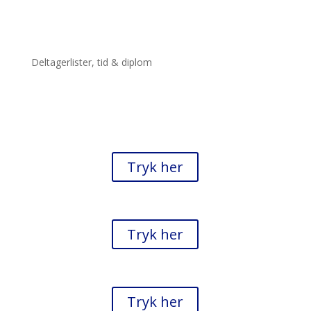
Deltagerlister, tid & diplom
21. oktober 2018 Etape 1
Tryk her
31. marts 2019 Etape 2
Tryk her
25. november 2018 Etape 2
Tryk her