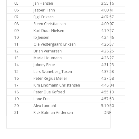
05
Jan Hansen
3:55:16
06
Jesper Hahn
4:00:41
07
Ejgil Eriksen
4:07:57
08
Steen Christiansen
4:09:07
09
Karl Duus Nielsen
4:19:27
10
Ib Jensen
4:24:46
11
Ole Vestergaard Eriksen
4:26:57
12
Brian Vernersen
4:28:25
13
Maria Houmann
4:28:27
14
Johnny Broe
4:31:23
15
Lars Svaneberg Tuxen
4:37:58
16
Peter Regius Møller
4:37:58
17
Kim Lindmann Christensen
4:48:04
18
Peter Due Kofoed
4:55:13
19
Lone Friis
4:57:53
20
Alex Lundahl
5:10:50
21
Rick Batman Andersen
DNF